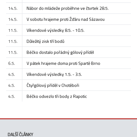
14.5.
Nábor do mládeže proběhne ve čtvrtek 28.5.
14.5.
V sobotu hrajeme proti Žďáru nad Sázavou
11.5.
Víkendové výsledky 8.5. - 10.5.
11.5.
Důležitý zisk tří bodů
11.5.
Béčko dostalo pořádný gólový příděl
6.5.
V pátek hrajeme doma proti Spartě Brno
4.5.
Víkendové výsledky 1.5. - 3.5.
4.5.
Čtyřgólový příděl v Chotěboři
4.5.
Béčko odvezlo tři body z Rapotic
DALŠÍ ČLÁNKY