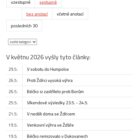
vzestupně
sestupně
bez anotací
včetně anotací
posledních 30
V květnu 2026 vyšly tyto články:
29.5.
V sobotu do Humpolce
26.5.
Proti Ždírci vysoká výhra
26.5.
Béčko si zastřílelo proti Borům
25.5.
Víkendové výsledky 23.5. - 24.5.
21.5.
V neděli doma se Ždírcem
19.5.
Venkovní výhra ve Žďáře
19.5.
Béčko remizovalo v Dukovanech