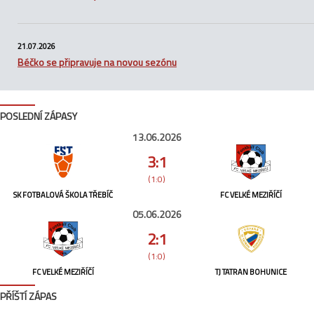
21.07.2026
Béčko se připravuje na novou sezónu
POSLEDNÍ ZÁPASY
13.06.2026
3:1
(1:0)
SK FOTBALOVÁ ŠKOLA TŘEBÍČ
FC VELKÉ MEZIŘÍČÍ
05.06.2026
2:1
(1:0)
FC VELKÉ MEZIŘÍČÍ
TJ TATRAN BOHUNICE
PŘÍŠTÍ ZÁPAS