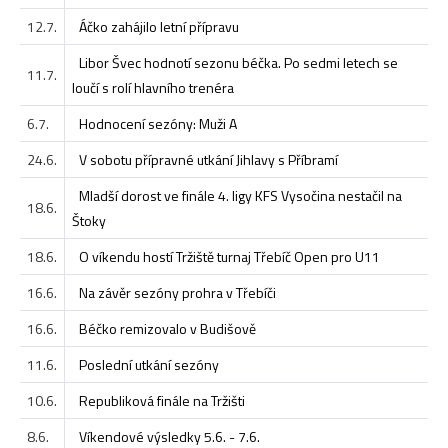
12.7.
Áčko zahájilo letní přípravu
Libor Švec hodnotí sezonu béčka. Po sedmi letech se
11.7.
loučí s rolí hlavního trenéra
6.7.
Hodnocení sezóny: Muži A
24.6.
V sobotu přípravné utkání Jihlavy s Příbramí
Mladší dorost ve finále 4. ligy KFS Vysočina nestačil na
18.6.
Štoky
18.6.
O víkendu hostí Tržiště turnaj Třebíč Open pro U11
16.6.
Na závěr sezóny prohra v Třebíči
16.6.
Béčko remizovalo v Budišově
11.6.
Poslední utkání sezóny
10.6.
Republiková finále na Tržišti
8.6.
Víkendové výsledky 5.6. - 7.6.