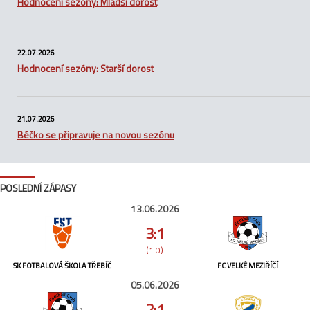
Hodnocení sezóny: Mladší dorost
22.07.2026
Hodnocení sezóny: Starší dorost
21.07.2026
Béčko se připravuje na novou sezónu
POSLEDNÍ ZÁPASY
13.06.2026
3:1
(1:0)
SK FOTBALOVÁ ŠKOLA TŘEBÍČ
FC VELKÉ MEZIŘÍČÍ
05.06.2026
2:1