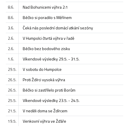
8.6.
Nad Bohunicemi výhra 2:1
8.6.
Béčko si poradilo s Měřínem
3.6.
Čeká nás poslední domácí utkání sezóny
2.6.
V Humpolci čtvrtá výhra v řadě
2.6.
Béčko bez bodového zisku
1.6.
Víkendové výsledky 29.5. - 31.5.
29.5.
V sobotu do Humpolce
26.5.
Proti Ždírci vysoká výhra
26.5.
Béčko si zastřílelo proti Borům
25.5.
Víkendové výsledky 23.5. - 24.5.
21.5.
V neděli doma se Ždírcem
19.5.
Venkovní výhra ve Žďáře