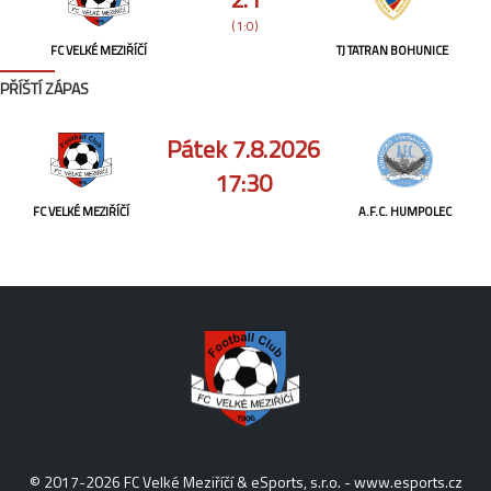
(1:0)
FC VELKÉ MEZIŘÍČÍ
TJ TATRAN BOHUNICE
PŘÍŠTÍ ZÁPAS
Pátek 7.8.2026
17:30
FC VELKÉ MEZIŘÍČÍ
A.F.C. HUMPOLEC
© 2017-2026 FC Velké Meziříčí & eSports, s.r.o. -
www.esports.cz