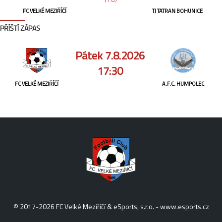
FC VELKÉ MEZIŘÍČÍ
TJ TATRAN BOHUNICE
PŘÍŠTÍ ZÁPAS
Pátek 7.8.2026
17:30
FC VELKÉ MEZIŘÍČÍ
A.F.C. HUMPOLEC
© 2017-2026 FC Velké Meziříčí & eSports, s.r.o. -
www.esports.cz