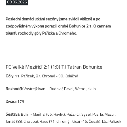
08.06.2026
Poslední domácí utkání sezóny jsme zvládli vítězně a po
zodpovědném výkonu porazili druhé Bohunice 2:1. O cenném
triumfu rozhodly góly Pařízka a Chromého.
FC Velké Meziříčí 2:1 (1:0) TJ Tatran Bohunice
Góly:
11. Pařízek, 87. Chromý - 90. Koláčný
Rozhodčí:
Vostrejž Ivan – Budovič Pavel, Wencl Jakub
Diváci:
179
Sestava:
Bulín - Maňhal (66. Havlík), Puža (C), Sysel, Puzrla, Mazur,
Jonáš (88. Chalupa), Raus (71. Chromý), Císař (46. Česák), Lát, Pařízek