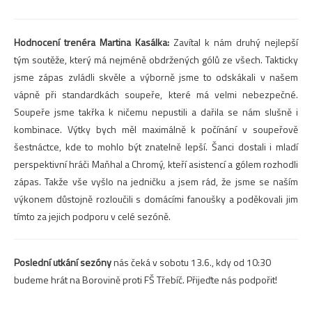
Hodnocení trenéra Martina Kasálka:
Zavítal k nám druhý nejlepší
tým soutěže, který má nejméně obdržených gólů ze všech. Takticky
jsme zápas zvládli skvěle a výborně jsme to odskákali v našem
vápně při standardkách soupeře, které má velmi nebezpečné.
Soupeře jsme takřka k ničemu nepustili a dařila se nám slušně i
kombinace. Výtky bych měl maximálně k počínání v soupeřově
šestnáctce, kde to mohlo být znatelně lepší. Šanci dostali i mladí
perspektivní hráči Maňhal a Chromý, kteří asistencí a gólem rozhodli
zápas. Takže vše vyšlo na jedničku a jsem rád, že jsme se naším
výkonem důstojně rozloučili s domácími fanoušky a poděkovali jim
tímto za jejich podporu v celé sezóně.
Poslední utkání sezóny
nás čeká v sobotu 13.6., kdy od 10:30
budeme hrát na Borovině proti FŠ Třebíč. Přijeďte nás podpořit!