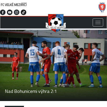
FC VELKÉ MEZIŘÍČÍ
Toggle
naviga
Nad Bohunicemi výhra 2:1