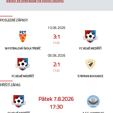
Béčko se připravuje na novou sezónu
POSLEDNÍ ZÁPASY
13.06.2026
3:1
(1:0)
SK FOTBALOVÁ ŠKOLA TŘEBÍČ
FC VELKÉ MEZIŘÍČÍ
05.06.2026
2:1
(1:0)
FC VELKÉ MEZIŘÍČÍ
TJ TATRAN BOHUNICE
PŘÍŠTÍ ZÁPAS
Pátek 7.8.2026
17:30