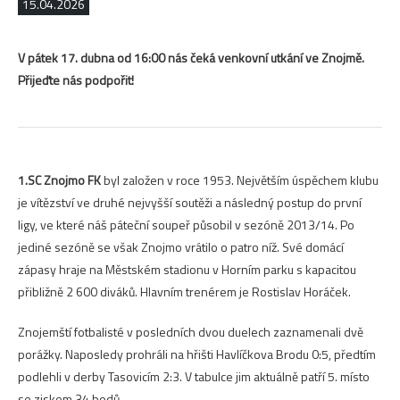
15.04.2026
V pátek 17. dubna od 16:00 nás čeká venkovní utkání ve Znojmě.
Přijeďte nás podpořit!
1.SC Znojmo FK
byl založen v roce 1953. Největším úspěchem klubu
je vítězství ve druhé nejvyšší soutěži a následný postup do první
ligy, ve které náš páteční soupeř působil v sezóně 2013/14. Po
jediné sezóně se však Znojmo vrátilo o patro níž. Své domácí
zápasy hraje na Městském stadionu v Horním parku s kapacitou
přibližně 2 600 diváků. Hlavním trenérem je Rostislav Horáček.
Znojemští fotbalisté v posledních dvou duelech zaznamenali dvě
porážky. Naposledy prohráli na hřišti Havlíčkova Brodu 0:5, předtím
podlehli v derby Tasovicím 2:3. V tabulce jim aktuálně patří 5. místo
se ziskem 34 bodů.