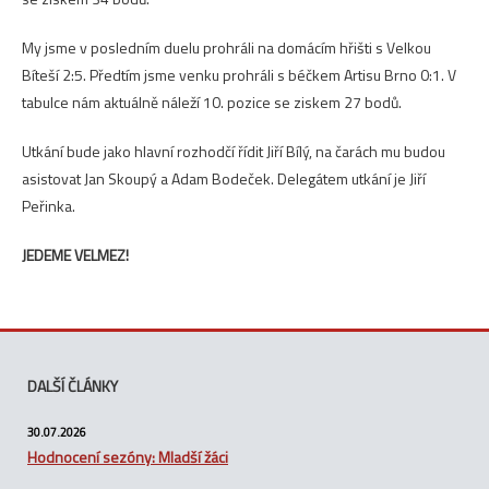
My jsme v posledním duelu prohráli na domácím hřišti s Velkou
Bíteší 2:5. Předtím jsme venku prohráli s béčkem Artisu Brno 0:1. V
tabulce nám aktuálně náleží 10. pozice se ziskem 27 bodů.
Utkání bude jako hlavní rozhodčí řídit Jiří Bílý, na čarách mu budou
asistovat Jan Skoupý a Adam Bodeček. Delegátem utkání je Jiří
Peřinka.
JEDEME VELMEZ!
DALŠÍ ČLÁNKY
30.07.2026
Hodnocení sezóny: Mladší žáci