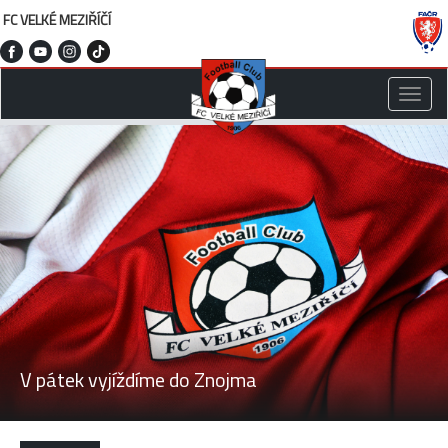
FC VELKÉ MEZIŘÍČÍ
Toggle
naviga
V pátek vyjíždíme do Znojma