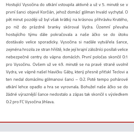
Hostující Vysočina do utkání vstoupila aktivně a už v 5. minutě se v
první šanci objevil Korčián, jehož domácí gólman Invald vychytal. O
pět minut později už byl však krátký na krásnou přihrávku Krutého,
po niž do prázdné branky skóroval Vydra. Územní převaha
hostujícího týmu dále pokračovala a naše áčko se do útoku
dostávalo velice sporadicky. Vysočina si nadále vytvářela šance,
zejména hrozila ze stran hřiště, kde její krajní záložníci posílali velice
nebezpečné centry do vápna domácích. První poločas skončil 0:1
pro Vysočinu. Ovšem už ve 49. minutě se na pravé straně uvolnil
Vydra, ve vápně našel hlavičku Gáby, který přesně přiťukl Teclovi a
ten nedal domácímu gólmanovi šanci – 0:2. Poté tempo pohárové
utkání lehce opadlo a hra se vyrovnala. Bohužel naše áčko se do
žádné výraznější šance nedostalo a zápas tak skončil s výsledkem
0:2 pro FC Vysočina Jihlava.