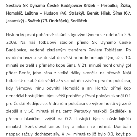
Sestava SK Dynamo České Budějovice: Křížek - Peroutka, Žižka,
Homoláč, Leština - Hudson (46. Stráský), Benát, Hílek, Šíma (67.
Jasanský) - Svátek (73. Ondrášek), Sedláček
Historický první pohárové utkání s ligovým týmem se odehrálo 3.9.
2008. Na náš fotbalový stadion přijelo SK Dynamo České
Budějovice, vedené zkušeným trenérem Pavlem Tobiášem. Po
úvodním hvizdu se dostal do větší pohody hostující tým, už v 10.
minutě se trefil z přímého kopu Šíma. V 21. minutě mohl druhý gól
přidat Benát, jeho rána z velké dálky skončila na břevně. Naši
fotbalisté o sobě dali vědět až v samotném závěru prvního poločasu,
kdy Němcovu ránu odvrátil Homoláč a ani Hortův přímý kop
nenadělal hostujícímu týmu větší problémy. První poločas skončil 0:1
pro České Budějovice. V druhém poločasu se výkon hostů výrazně
zlepšil a v 50. minutě si na centr Peroutky naskočil Sedláček a
přesnou hlavičkou zvýšil na 0:2. Hostující tým v následujících
minutách kontroloval tempo hry a nikam se nehnal. Domácím
naopak začaly docházet síly. V 74. minutě to jíž bylo 0:3, když po