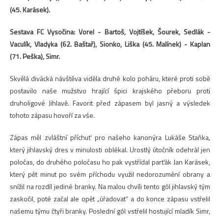
(45. Karásek).
Sestava FC Vysočina: Vorel - Bartoš, Vojtíšek, Šourek, Sedlák -
Vaculík, Vladyka (62. Baštař), Sionko, Liška (45. Malínek) - Kaplan
(71. Peška), Simr.
Skvělá divácká návštěva viděla druhé kolo poháru, které proti sobě
postavilo naše mužstvo hrající špici krajského přeboru proti
druholigové Jihlavě. Favorit před zápasem byl jasný a výsledek
tohoto zápasu hovoří za vše.
Zápas měl zvláštní příchuť pro našeho kanonýra Lukáše Staňka,
který jihlavský dres v minulosti oblékal. Urostlý útočník odehrál jen
poločas, do druhého poločasu ho pak vystřídal parťák Jan Karásek,
který pět minut po svém příchodu využil nedorozumění obrany a
snížil na rozdíl jediné branky. Na malou chvíli tento gól jihlavský tým
zaskočil, poté začal ale opět „úřadovat“ a do konce zápasu vstřelil
našemu týmu čtyři branky. Poslední gól vstřelil hostující mladík Simr,