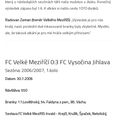
který v následujících sezónách táhl naše mužstvo v útoku. Konečný
výsledek zápasu byl 1:6. K utkáni si našlo cestu 1070 diváků.
Radovan Zeman (trenér Velkého Meziříčí)
: „Výsledek je pro nás
krutý, navíc poslední dvě inkasované branky byly zbytečné. Myslím,
ale, že takové utkání je pro mé hráče velkým přínosem.“
FC Velké Meziříčí 0:3 FC Vysočina Jihlava
Sezóna: 2006/2007, 1.kolo
Datum: 30.7.2006
Návštěva: 550
Branky: 17.Lovětínský, 54. Faldyna z pen., 85. Vácha.
Sestava FC Velké Meziříčí: Invald - Krejčí, Kružík, Špaček, Netolický,