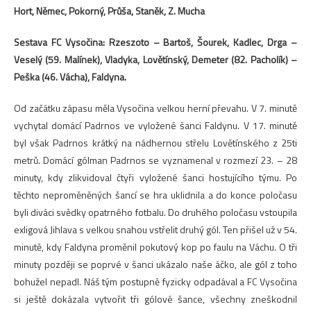
Hort, Němec, Pokorný, Průša, Staněk, Z. Mucha
Sestava FC Vysočina: Rzeszoto – Bartoš, Šourek, Kadlec, Drga –
Veselý (59. Malínek), Vladyka, Lovětínský, Demeter (82. Pacholík) –
Peška (46. Vácha), Faldyna.
Od začátku zápasu měla Vysočina velkou herní převahu. V 7. minutě
vychytal domácí Padrnos ve vyložené šanci Faldynu. V 17. minutě
byl však Padrnos krátký na nádhernou střelu Lovětínského z 25ti
metrů. Domácí gólman Padrnos se vyznamenal v rozmezí 23. – 28
minuty, kdy zlikvidoval čtyři vyložené šanci hostujícího týmu. Po
těchto neproměněných šancí se hra uklidnila a do konce poločasu
byli diváci svědky opatrného fotbalu. Do druhého poločasu vstoupila
exligová Jihlava s velkou snahou vstřelit druhý gól. Ten přišel už v 54.
minutě, kdy Faldyna proměnil pokutový kop po faulu na Váchu. O tři
minuty později se poprvé v šanci ukázalo naše áčko, ale gól z toho
bohužel nepadl. Náš tým postupně fyzicky odpadával a FC Vysočina
si ještě dokázala vytvořit tři gólové šance, všechny zneškodnil