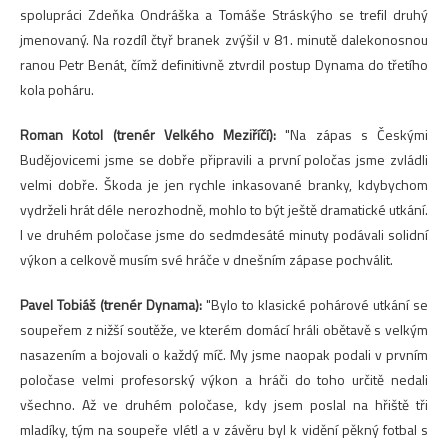
spolupráci Zdeňka Ondráška a Tomáše Stráskýho se trefil druhý
jmenovaný. Na rozdíl čtyř branek zvýšil v 81. minutě dalekonosnou
ranou Petr Benát, čímž definitivně ztvrdil postup Dynama do třetího
kola poháru.
Roman Kotol (trenér Velkého Meziříčí):
"Na zápas s Českými
Budějovicemi jsme se dobře připravili a první poločas jsme zvládli
velmi dobře. Škoda je jen rychle inkasované branky, kdybychom
vydrželi hrát déle nerozhodně, mohlo to být ještě dramatické utkání.
I ve druhém poločase jsme do sedmdesáté minuty podávali solidní
výkon a celkově musím své hráče v dnešním zápase pochválit.
Pavel Tobiáš (trenér Dynama):
"Bylo to klasické pohárové utkání se
soupeřem z nižší soutěže, ve kterém domácí hráli obětavě s velkým
nasazením a bojovali o každý míč. My jsme naopak podali v prvním
poločase velmi profesorský výkon a hráči do toho určitě nedali
všechno. Až ve druhém poločase, kdy jsem poslal na hřiště tři
mladíky, tým na soupeře vlétl a v závěru byl k vidění pěkný fotbal s