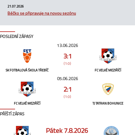
21.07.2026
Béčko se připravuje na novou sezónu
POSLEDNÍ ZÁPASY
13.06.2026
3:1
(1:0)
SK FOTBALOVÁ ŠKOLA TŘEBÍČ
FC VELKÉ MEZIŘÍČÍ
05.06.2026
2:1
(1:0)
FC VELKÉ MEZIŘÍČÍ
TJ TATRAN BOHUNICE
PŘÍŠTÍ ZÁPAS
Pátek 7.8.2026