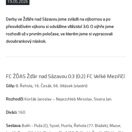
19.05.2026
Derby ve Žďáře nad Sázavou jsme zvládli na výbornou a po
přesvědčivém výkonu si odvážíme vítězství 3:0. O výhře jsme
rozhodli už v prvním poločase, ve kterém jsme si vypracovali
dvoubrankový náskok.
FC ŽĎAS Žďár nad Sázavou 0:3 (0:2) FC Velké Meziříčí
Góly:
8. Řehola, 16. Česák, 66. Vitásek (vlastní)
Rozhodčí:
Korčák Jaroslav – Nejezchleb Miroslav, Sivera Jan.
Diváci:
160
Sestava:
Bulín - Puža (C), Sysel, Puzrla, Řehola (77. Blažek), Mazur,