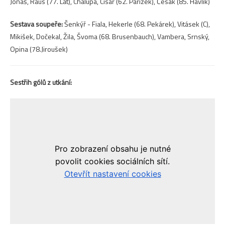
Jonáš, Raus (77. Lát), Chalupa, Císař (62. Pařízek), Česák (85. Havlík)
Sestava soupeře:
Šenkýř - Fiala, Hekerle (68. Pekárek), Vitásek (C),
Mikišek, Dočekal, Žila, Švoma (68. Brusenbauch), Vambera, Srnský,
Opina (78.Jiroušek)
Sestřih gólů z utkání: