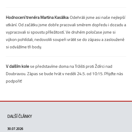
Hodnocení trenéra Martina Kasálka:
Odehráli jsme asi naše nejlepší
utkání. Od začátku jsme dobře pracovali směrem dopředu i dozadu a
vypracovali si spoustu příležitostí. Ve druhém poločase jsme si
výkon pohlídali, nedovolili soupeři vrátit se do zápasu a zaslouženě
si odvážíme tři body.
V dalším kole
se představíme doma na Tržišti proti Ždírci nad
Doubravou. Zápas se bude hrát v neděli 24.5. od 10:15. Přijďte nás
podpořit!
DALŠÍ ČLÁNKY
30.07.2026