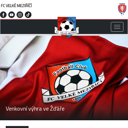
FC VELKÉ MEZIŘÍČÍ
Toggle
naviga
Venkovní výhra ve Žďáře