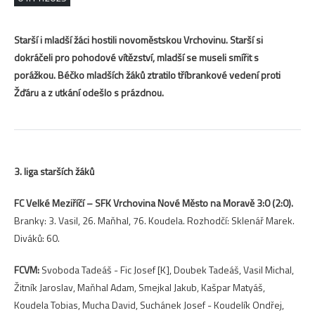
Starší i mladší žáci hostili novoměstskou Vrchovinu. Starší si
dokráčeli pro pohodové vítězství, mladší se museli smířit s
porážkou. Béčko mladších žáků ztratilo tříbrankové vedení proti
Žďáru a z utkání odešlo s prázdnou.
3. liga starších žáků
FC Velké Meziříčí – SFK Vrchovina Nové Město na Moravě 3:0 (2:0).
Branky: 3. Vasil, 26. Maňhal, 76. Koudela. Rozhodčí: Sklenář Marek.
Diváků: 60.
FCVM:
Svoboda Tadeáš - Fic Josef [K], Doubek Tadeáš, Vasil Michal,
Žitník Jaroslav, Maňhal Adam, Smejkal Jakub, Kašpar Matyáš,
Koudela Tobias, Mucha David, Suchánek Josef - Koudelík Ondřej,