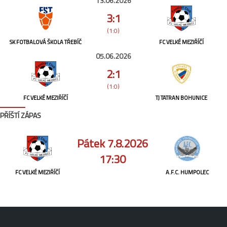
13.06.2026
3:1
(1:0)
SK FOTBALOVÁ ŠKOLA TŘEBÍČ
FC VELKÉ MEZIŘÍČÍ
05.06.2026
2:1
(1:0)
FC VELKÉ MEZIŘÍČÍ
TJ TATRAN BOHUNICE
PŘÍŠTÍ ZÁPAS
Pátek 7.8.2026
17:30
FC VELKÉ MEZIŘÍČÍ
A.F.C. HUMPOLEC