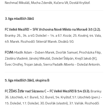
Nechmač Mikuláš, Mucha Zdeněk, Kučera Vít, Dostál Kryštof.
3. liga mladších žáků
FC Velké Meziříčí – SFK Vrchovina Nové Město na Moravě 3:5 (2:2).
Branky: 26., 34. a 40. Doležel – 14. a 67. Kozár, 25. Koutný, 44. Vala,
49. Marek. Rozhodčí: Sklenář Marek. Diváků: 50.
FCVM:
Hladík Adam - Duben Marek, Dvořák Samuel, Procházka Filip,
Zástěra Vladimír, Jánský Mikuláš, Doležel Štěpán, Krejčí Jakub [K],
Švec Ondřej, Trojan Jakub, Sierra Padalík Alberto - Doležal Antonín.
5. liga mladších žáků, skupina B
FC ŽĎAS Žďár nad Sázavou C – FC Velké Meziříčí B 5:4 (0:3).
Branky:
36. Litochleb, 47. Bureš, 52. Bureš, 54. Kryštof, 57. Litochleb (pen.) -
15. Doležel, 17. Doležel, 30. Dvořák (vlastní), 37. Vaňák. Rozhodčí: