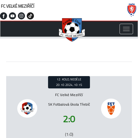
FC VELKÉ MEZIŘÍČÍ
Toggle
naviga
12. KOLO, NEDĚLE
20.10.2024, 10:15
FC Velké Meziříčí
SK Fotbalová škola Třebíč
2:0
(1:0)