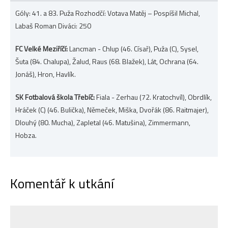
Góly: 41. a 83. Puža Rozhodčí: Votava Matěj – Pospíšil Michal,
Labaš Roman Diváci: 250
FC Velké Meziříčí:
Lancman - Chlup (46. Císař), Puža (C), Sysel,
Šuta (84. Chalupa), Žalud, Raus (68. Blažek), Lát, Ochrana (64.
Jonáš), Hron, Havlík.
SK Fotbalová škola Třebíč:
Fiala - Zerhau (72. Kratochvíl), Obrdlík,
Hráček (C) (46. Bulička), Němeček, Miška, Dvořák (86. Raitmajer),
Dlouhý (80. Mucha), Zapletal (46. Matušina), Zimmermann,
Hobza.
Komentář k utkání