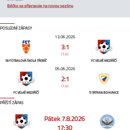
Béčko se připravuje na novou sezónu
POSLEDNÍ ZÁPASY
13.06.2026
3:1
(1:0)
SK FOTBALOVÁ ŠKOLA TŘEBÍČ
FC VELKÉ MEZIŘÍČÍ
05.06.2026
2:1
(1:0)
FC VELKÉ MEZIŘÍČÍ
TJ TATRAN BOHUNICE
PŘÍŠTÍ ZÁPAS
Pátek 7.8.2026
17:30