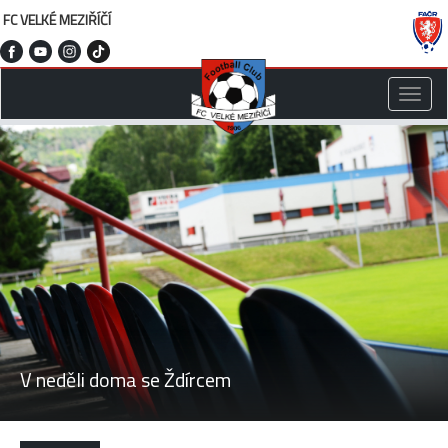
FC VELKÉ MEZIŘÍČÍ
Toggle
naviga
V neděli doma se Ždírcem