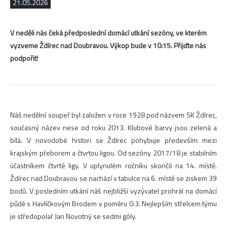
21.05.2026
V neděli nás čeká předposlední domácí utkání sezóny, ve kterém
vyzveme Ždírec nad Doubravou. Výkop bude v 10:15. Přijďte nás
podpořit!
Náš nedělní soupeř byl založen v roce 1928 pod názvem SK Ždírec,
současný název nese od roku 2013. Klubové barvy jsou zelená a
bílá. V novodobé histori se Ždírec pohybuje především mezi
krajským přeborem a čtvrtou ligou. Od sezóny 2017/18 je stabilním
účastníkem čtvrté ligy. V uplynulém ročníku skončil na 14. místě.
Ždírec nad Doubravou se nachází v tabulce na 6. místě se ziskem 39
bodů. V posledním utkání náš nejbližší vyzývatel prohrál na domácí
půdě s Havlíčkovým Brodem v poměru 0:3. Nejlepším střelcem týmu
je středopolař Jan Novotný se sedmi góly.