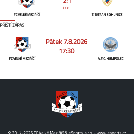
2:1
(1:0)
FC VELKÉ MEZIŘÍČÍ
TJ TATRAN BOHUNICE
PŘÍŠTÍ ZÁPAS
Pátek 7.8.2026
17:30
FC VELKÉ MEZIŘÍČÍ
A.F.C. HUMPOLEC
© 2017-2026 FC Velké Meziříčí & eSports, s.r.o. -
www.esports.cz