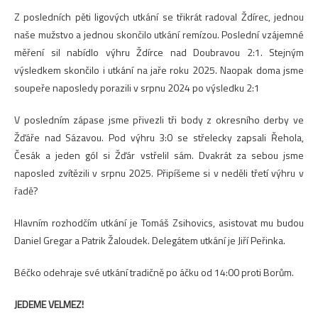
Z posledních pěti ligových utkání se třikrát radoval Ždírec, jednou
naše mužstvo a jednou skončilo utkání remízou. Poslední vzájemné
měření sil nabídlo výhru Ždírce nad Doubravou 2:1. Stejným
výsledkem skončilo i utkání na jaře roku 2025. Naopak doma jsme
soupeře naposledy porazili v srpnu 2024 po výsledku 2:1
V posledním zápase jsme přivezli tři body z okresního derby ve
Žďáře nad Sázavou. Pod výhru 3:0 se střelecky zapsali Řehola,
Česák a jeden gól si Žďár vstřelil sám. Dvakrát za sebou jsme
naposled zvítězili v srpnu 2025. Připíšeme si v neděli třetí výhru v
řadě?
Hlavním rozhodčím utkání je Tomáš Zsihovics, asistovat mu budou
Daniel Gregar a Patrik Žaloudek. Delegátem utkání je Jiří Peřinka.
Béčko odehraje své utkání tradičně po áčku od 14:00 proti Borům.
JEDEME VELMEZ!